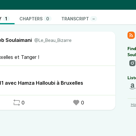
tes internationaux dans les théâtres. Comme la
cera Belaza, qui sera mon invitée au prochain
ommes avec l'artiste plasticien Hamza Halloubi. Et
Y
1
CHAPTERS
0
TRANSCRIPT
–
anger !
lloubi est visible au centre dArt Argos à Bruxelles,
eb Soulaimani
@Le_Beau_Bizarre
Find
//www.hamzahalloubi.com/
Sou
xelles et Tanger !
nnez vous
sur les plateformes d’écoute !
List
11 avec Hamza Halloubi à Bruxelles
0
0
H