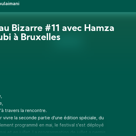
oulaimani
au Bizarre #11 avec Hamza
ubi à Bruxelles
e,
e,
à travers la rencontre.
r vivre la seconde partie d'une édition spéciale, du
lement programmé en mai, le festival s'est déployé
i et en juillet. La programmation de juillet a permis