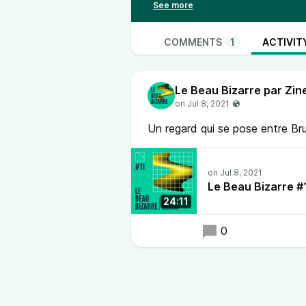
de nouveau d'accueillir des artis
chorégraphe franco-algérienne Na
épisode. Mais aujourd'hui, nous s
COMMENTS
1
ACTIVIT
nous serons, entre Bruxelles et T
Sachez que le travail de Hamza Ha
Le Beau Bizarre par Zin
jusqu'au 18 juillet.
Le site de Hamza Halloubi :
http:
Un regard qui se pose entre Bru
Suivez nous
sur les réseaux,
abo
Facebook
Linkedin
Le Beau Bizarre #
Instagram
24:11
0