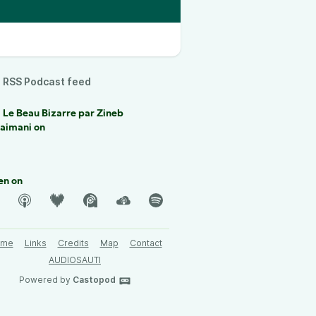
RSS Podcast feed
 Le Beau Bizarre par Zineb
laimani on
en on
ome
Links
Credits
Map
Contact
AUDIOSAUTI
Powered by
Castopod