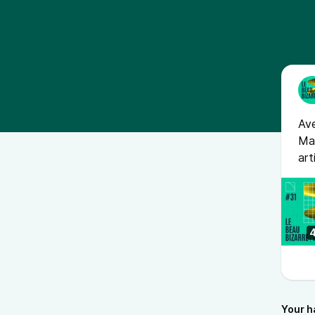
Ave
Ma
art
Your h