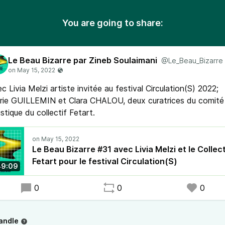
You are going to share:
Le Beau Bizarre par Zineb Soulaimani
@Le_Beau_Bizarre
c Livia Melzi artiste invitée au festival Circulation(S) 2022;
rie GUILLEMIN et Clara CHALOU, deux curatrices du comité
istique du collectif Fetart.
Le Beau Bizarre #31 avec Livia Melzi et le Collect
Fetart pour le festival Circulation(S)
49:09
0
0
0
andle