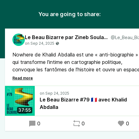
You are going to share:
Le Beau Bizarre par Zineb Soulaimani
Nowhere de Khalid Abdalla est une « anti-biographie »
qui transforme l’intime en cartographie politique,
convoque les fantômes de l’histoire et ouvre un espac
fragile mais insoumis pour la mémoire, la responsabilité 
l’action dans un monde qui s’entête à imposer le silence
Le Beau Bizarre #79 🇫🇷 avec Khalid
Abdalla
37:55
0
0
0