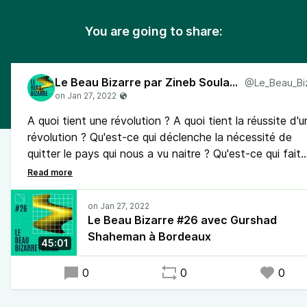
You are going to share:
Le Beau Bizarre par Zineb Soulaimani
A quoi tient une révolution ? A quoi tient la réussite d'u
révolution ? Qu'est-ce qui déclenche la nécessité de
quitter le pays qui nous a vu naitre ? Qu'est-ce qui fait
qu'on y reste malgré la répression ? Dans quelle
géographie se vit la famille lorsque l'on est contraint à
l'exil ? Lorsque les vies sont éclatés entre plusieurs pay
Comment on se construit avec les langues et les cultur
Le Beau Bizarre #26 avec Gurshad
qu'on traverse ? Des questions parmi d'autres qui ont
Shaheman à Bordeaux
45:01
nourries cet échange avec Gurshad Shaheman.
0
0
0