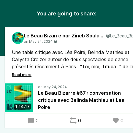
You are going to share:
Le Beau Bizarre par Zineb Soulaimani
Une table critique avec Léa Poiré, Belinda Mathieu et
Callysta Croizer autour de deux spectacles de danse
présentés récemment à Paris : "Toi, moi, Tituba…" de l
chorégraphe britannico-rwandaise Dorothée Munyanez
et le spectacle "Hatched Ensemble" de la chorégraphe
sud africaine Mamela Nyamza.
Le Beau Bizarre #67 : conversation
critique avec Belinda Mathieu et Lea
1:14:17
Poire
0
0
0