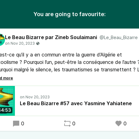
You are going to favourite:
Le Beau Bizarre par Zineb Soulaimani
@Le_Beau_Bizarre
est-ce qu’il y a en commun entre la guerre d’Algérie et
lcoolisme ? Pourquoi l’un, peut-être la conséquence de l’autre 
rquoi malgré le silence, les traumatismes se transmettent ? 
aration est-elle possible ? Et par quoi elle passe ? Alors qu’ell
nt de la vidéo et de la peinture, c’est sur un plateau du théât
 Yasmine Yahiatène suggère ces questions. Et elle est mon
itée dans le 57ème épisode du beau bizarre !
Le Beau Bizarre #57 avec Yasmine Yahiatene
44:53
0
0
0