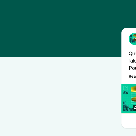
Qu’
l’a
Pou
rép
vie
que
inv