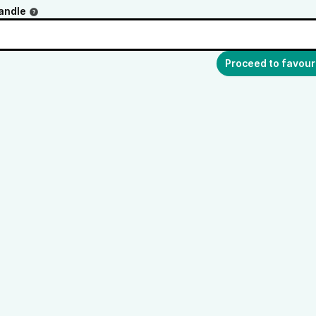
andle
Proceed to favour