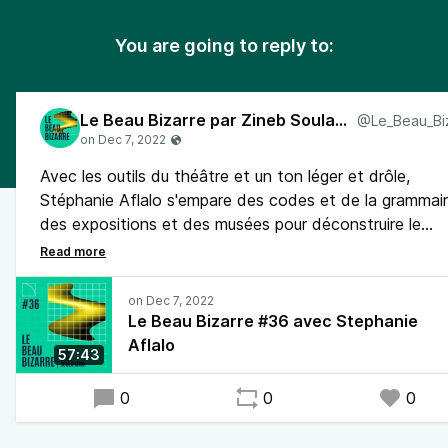
You are going to reply to:
Le Beau Bizarre par Zineb Soulaimani
Avec les outils du théâtre et un ton léger et drôle,
Stéphanie Aflalo s'empare des codes et de la grammai
des expositions et des musées pour déconstruire le
discours des « spécialistes », pour donner à entendre
d'autres manières de lire ou de recevoir les tableaux. U
geste qui désacralise le rituel qui accompagne la
rencontre possible, entre un regardeur et une œuvre.
Le Beau Bizarre #36 avec Stephanie
Aflalo
57:43
0
0
0