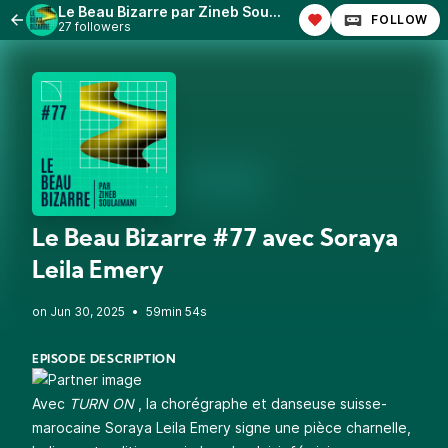
Le Beau Bizarre par Zineb Soulaimani
FOLLOW
27 followers
Le Beau Bizarre #77 avec Soraya
Leila Emery
•
59min 54s
EPISODE DESCRIPTION
Avec
TURN ON
, la chorégraphe et danseuse suisse-
marocaine Soraya Leila Emery signe une pièce charnelle,