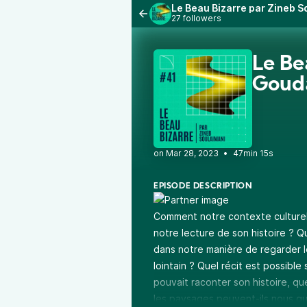
Le Beau Bizarre par Zineb S
27 followers
Le Be
Goud
•
47min 15s
EPISODE DESCRIPTION
Comment notre contexte culturel im
notre lecture de son histoire ? Q
dans notre manière de regarder l
lointain ? Quel récit est possible 
pouvait raconter son histoire, que
les paysages peuvent-ils nous gu