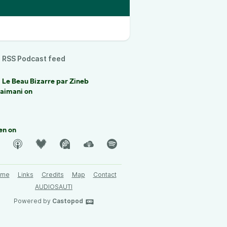
RSS Podcast feed
 Le Beau Bizarre par Zineb
laimani on
en on
ome
Links
Credits
Map
Contact
AUDIOSAUTI
Powered by
Castopod