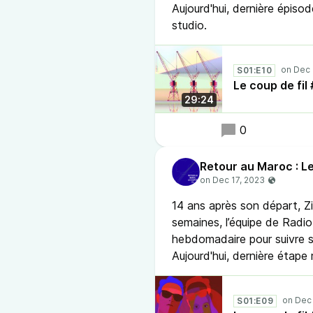
Aujourd'hui, dernière épiso
studio.
S01:E10
Le coup de fi
29:24
0
Retour au Maroc : Le
14 ans après son départ, 
semaines, l’équipe de Radio 
hebdomadaire pour suivre 
Aujourd'hui, dernière étape
S01:E09