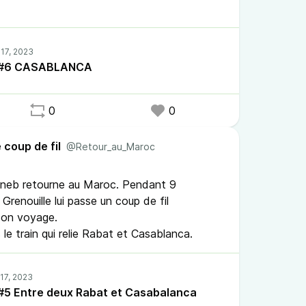
ne créatrice et de la manière dont Casablanca
il #6 CASABLANCA
0
0
 coup de fil
@Retour_au_Maroc
Zineb retourne au Maroc. Pendant 9
Grenouille lui passe un coup de fil
son voyage.
s le train qui relie Rabat et Casablanca.
l #5 Entre deux Rabat et Casabalanca