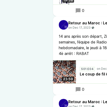
19:38
0
Retour au Maroc : Le
14 ans après son départ, 
semaines, l’équipe de Radio 
hebdomadaire, le jeudi à 18
4è arrêt : RABAT
S01:E04
Le coup de fi
23:59
0
Retour au Maroc : Le