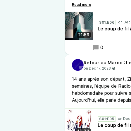
Aujourd'hui, elle parle d'u
résonne avec son passé.
S01:E06
Le coup de f
21:59
0
Retour au Maroc : Le
14 ans après son départ, 
semaines, l’équipe de Radio 
hebdomadaire pour suivre 
Aujourd'hui, elle parle depui
S01:E05
Le coup de fi