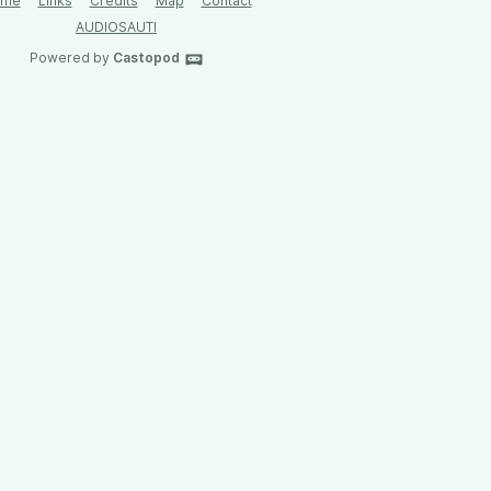
ome
Links
Credits
Map
Contact
AUDIOSAUTI
Powered by
Castopod