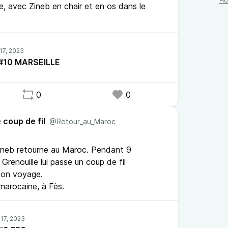
H
de, avec Zineb en chair et en os dans le
l #10 MARSEILLE
0
0
 coup de fil
@Retour_au_Maroc
Zineb retourne au Maroc. Pendant 9
Grenouille lui passe un coup de fil
son voyage.
 marocaine, à Fès.