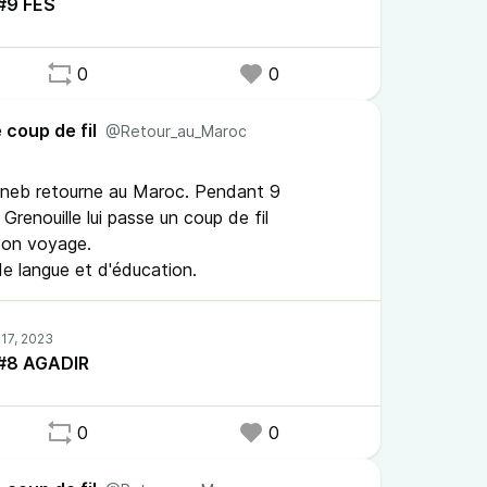
 #9 FES
0
0
 coup de fil
@Retour_au_Maroc
Zineb retourne au Maroc. Pendant 9
Grenouille lui passe un coup de fil
son voyage.
 de langue et d'éducation.
l #8 AGADIR
0
0