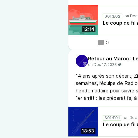
S01:E02
Le coup de fil
12:14
0
Retour au Maroc : Le
14 ans après son départ, 
semaines, l’équipe de Radio 
hebdomadaire pour suivre 
1er arrêt : les préparatifs, à
S01:E01
Le coup de fil
18:53