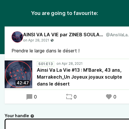
You are going to favourite:
AINSI VA LA VIE par ZINEB SOULAIMANI
@Ainsi
Prendre le large dans le désert !
S01:E13
Ainsi Va La Vie #13 : M'Barek, 43 ans,
Marrakech_Un Joyeux joyaux sculpte
42:47
dans le désert
0
0
0
Your handle