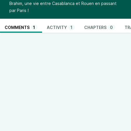
Brahim, une vie entre Casablanca et Rouen en passant
par Paris !
COMMENTS
1
ACTIVITY
1
CHAPTERS
0
TR